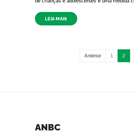
de crianças e adolescentes é uma medida 
LEIA MAIS
Anterior
1
2
ANBC