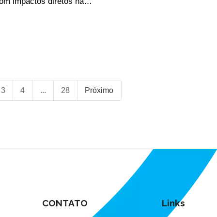
com impactos diretos na…
3
4
...
28
Próximo
CONTATO
Links