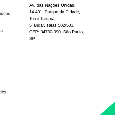
Av. das Nações Unidas,
14.401, Parque da Cidade,
eúdos
Torre Tarumã
5°andar, salas 502/503,
sa
CEP: 04730-090, São Paulo,
SP
kies