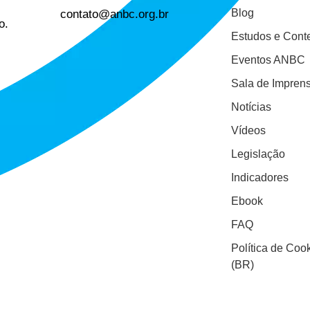
contato@anbc.org.br
Blog
o.
Estudos e Cont
Eventos ANBC
Sala de Impren
Notícias
Vídeos
Legislação
Indicadores
Ebook
FAQ
Política de Coo
(BR)