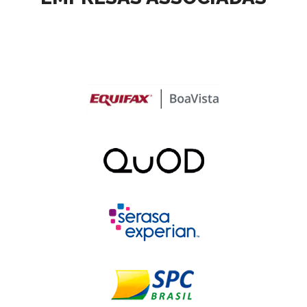
Elias Sfeir, participou da
Entenda o que é o Cadastro
estreia do Podcast da ANFAC
Positivo
Evento comemorativo de 5
Conheça a ANBC, seus
anos do Cadastro Positivo
objetivos e forma de atuação