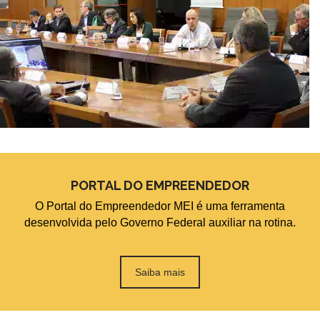
3º Simpósio Liberdade
Palestra de Elias Sfeir -
Econômica com Elias Sfeir -
ANBC no XXII ENAMPE
legendado
22/05/2025
PORTAL DO EMPREENDEDOR
O Portal do Empreendedor MEI é uma ferramenta
desenvolvida pelo Governo Federal auxiliar na rotina.
Matéria sobre Inadimplência
Reportagem sobre Crédito e
na Paraíba para o JPB1 na
Inadimplência na Paraíba
Saiba mais
TV Globo
para o JPB2 na TV Globo