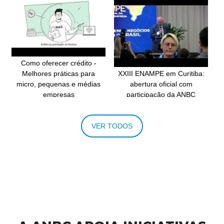
Como oferecer crédito -
Melhores práticas para
XXIII ENAMPE em Curitiba:
micro, pequenas e médias
abertura oficial com
empresas
participação da ANBC
VER TODOS
Elias Sfeir no @CMS Cast:
Webinar O Futuro da Análise
Inovação, Crédito e
de Riscos com Inteligência
Inteligência Artificial no
Artificial Coface
@CMS Financial Innovation