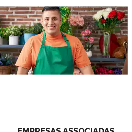
Entrevista com Elias Sfeir
Entrevista com Elias na
para a rádio CBN Rio Branco
Rádio Jornal Recife Dia das
(AC): Crescimento do Crédito
Mães (01/05/25)
na Região Norte
Palestra "Educação
Financeira e o Crédito“ feita
Entrevista Elias Sfeir Rádio
pelo Presidente da ANBC,
BandNews FM Amazônia
Elias Sfeir
25/02/2025
EMPRESAS ASSOCIADAS