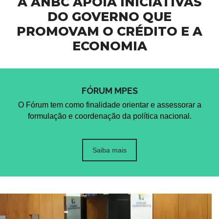
A ANBC APOIA INICIATIVAS
DO GOVERNO QUE
PROMOVAM O CRÉDITO E A
ECONOMIA
Open Finance, SCR e
Cibersegurança para FIDCs:
Entrevista de Elias Sfeir no
Elias Sfeir no do XIII
FÓRUM MPES
SBT
Encontro Regional do Sinfac
O Fórum tem como finalidade orientar e assessorar a
formulação e coordenação da política nacional.
Saiba mais
O que é relatório de crédito e
Matéria da TV Record de
como ele ajuda você a
Brasília ‪@recbsb‬ fala sobre
recuperar o controle
crédito e inadimplência na
financeiro
região