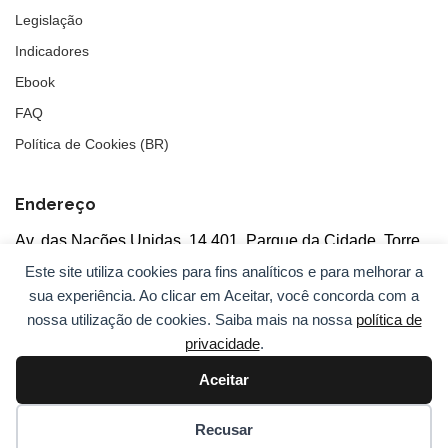
Legislação
Indicadores
Ebook
FAQ
Política de Cookies (BR)
Endereço
Av. das Nações Unidas, 14.401, Parque da Cidade, Torre
Tarumã
Este site utiliza cookies para fins analíticos e para melhorar a
5°andar, salas 502/503, CEP: 04730-090, São Paulo, SP
sua experiência. Ao clicar em Aceitar, você concorda com a
nossa utilização de cookies. Saiba mais na nossa
política de
privacidade
.
Aceitar
© 2026
ANBC.
Todos os direitos reservados.
Sitemap
Recusar