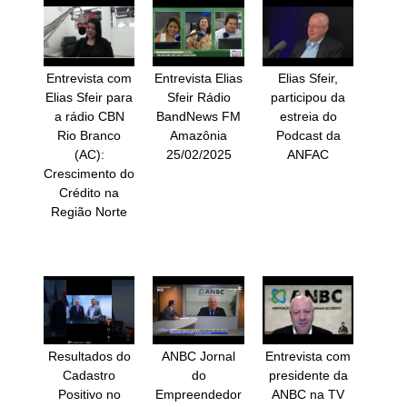
Entrevista com
Entrevista Elias
Elias Sfeir,
Elias Sfeir para
Sfeir Rádio
participou da
a rádio CBN
BandNews FM
estreia do
Rio Branco
Amazônia
Podcast da
(AC):
25/02/2025
ANFAC
Crescimento do
Crédito na
Região Norte
Resultados do
ANBC Jornal
Entrevista com
Cadastro
do
presidente da
Positivo no
Empreendedor
ANBC na TV