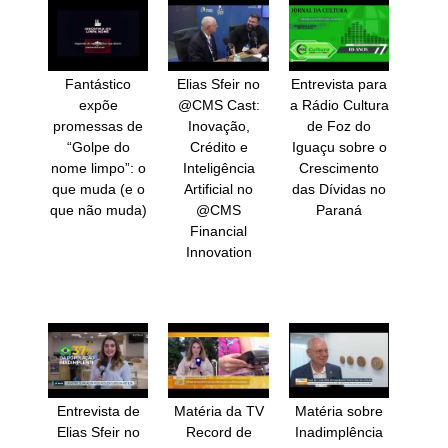
Fantástico
Elias Sfeir no
Entrevista para
expõe
@CMS Cast:
a Rádio Cultura
promessas de
Inovação,
de Foz do
“Golpe do
Crédito e
Iguaçu sobre o
nome limpo”: o
Inteligência
Crescimento
que muda (e o
Artificial no
das Dívidas no
que não muda)
@CMS
Paraná
Financial
Innovation
Entrevista de
Matéria da TV
Matéria sobre
Elias Sfeir no
Record de
Inadimplência