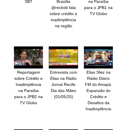
SBT
Brasília
na Paraíba
‪@recbsb‬ fala
para o JPB1 na
sobre crédito e
TV Globo
inadimplência
na região
Reportagem
Entrevista com
Elias Sfeir na
sobre Crédito e
Elias na Rádio
Rádio Diário
Inadimplência
Jornal Recife
FM do Amapá:
na Paraíba
Dia das Mães
Expansão do
para o JPB2 na
(01/05/25)
Crédito e
TV Globo
Desafios da
Inadimplência