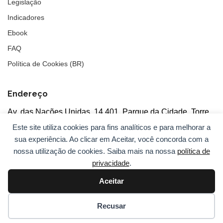
Legislação
Indicadores
Ebook
FAQ
Política de Cookies (BR)
Endereço
Av. das Nações Unidas, 14.401, Parque da Cidade, Torre
Tarumã
Este site utiliza cookies para fins analíticos e para melhorar a
5°andar, salas 502/503, CEP: 04730-090, São Paulo, SP
sua experiência. Ao clicar em Aceitar, você concorda com a
nossa utilização de cookies. Saiba mais na nossa
política de
privacidade
.
Aceitar
© 2026
ANBC.
Todos os direitos reservados.
Sitemap
Recusar