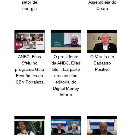
setor de
Assembleia do
energia
Ceará
ANBC, Elias
O presidente
O Varejo e o
Sfeir, no
da ANBC, Elias
Cadastro
programa Guia
Sfeir, faz parte
Positivo
Econômico da
do conselho
CBN Fortaleza
editorial do
Digital Money
Inform