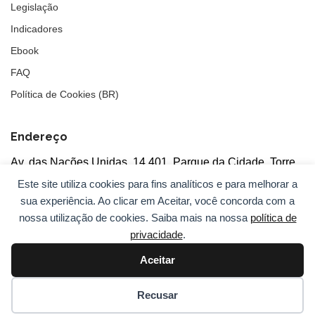
Legislação
Indicadores
Ebook
FAQ
Política de Cookies (BR)
Endereço
Av. das Nações Unidas, 14.401, Parque da Cidade, Torre
Tarumã
Este site utiliza cookies para fins analíticos e para melhorar a
5°andar, salas 502/503, CEP: 04730-090, São Paulo, SP
sua experiência. Ao clicar em Aceitar, você concorda com a
nossa utilização de cookies. Saiba mais na nossa
política de
privacidade
.
Aceitar
© 2026
ANBC.
Todos os direitos reservados.
Sitemap
Recusar