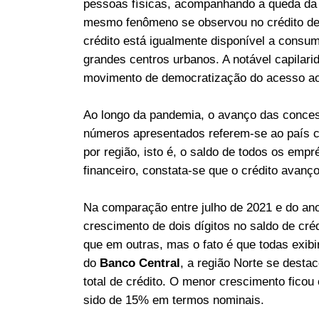
pessoas físicas, acompanhando a queda da 
mesmo fenômeno se observou no crédito des
crédito está igualmente disponível a cons
grandes centros urbanos. A notável capilarid
movimento de democratização do acesso ao 
Ao longo da pandemia, o avanço das conc
números apresentados referem-se ao país co
por região, isto é, o saldo de todos os emp
financeiro, constata-se que o crédito avanç
Na comparação entre julho de 2021 e do ano
crescimento de dois dígitos no saldo de cré
que em outras, mas o fato é que todas exi
do
Banco Central
, a região Norte se desta
total de crédito. O menor crescimento fico
sido de 15% em termos nominais.