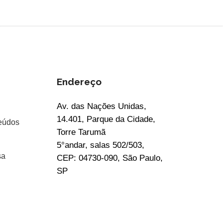
Endereço
Av. das Nações Unidas,
14.401, Parque da Cidade,
eúdos
Torre Tarumã
5°andar, salas 502/503,
sa
CEP: 04730-090, São Paulo,
SP