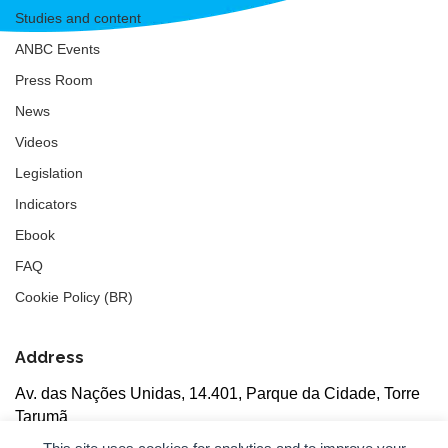
Studies and content
ANBC Events
Press Room
News
Videos
Legislation
Indicators
Ebook
FAQ
Cookie Policy (BR)
Address
Av. das Nações Unidas, 14.401, Parque da Cidade, Torre
Tarumã
5th floor, rooms 502/503, CEP: 04730-090, São Paulo, SP