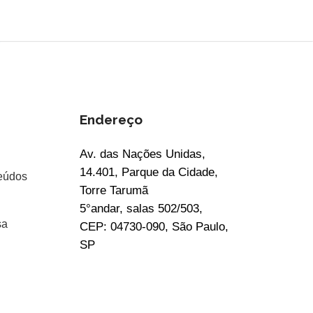
Endereço
Av. das Nações Unidas,
14.401, Parque da Cidade,
eúdos
Torre Tarumã
5°andar, salas 502/503,
sa
CEP: 04730-090, São Paulo,
SP