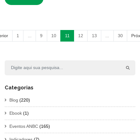
erior
1
...
9
10
11
12
13
...
30
Pró
Categorias
Blog
(220)
Ebook
(1)
Eventos ANBC
(165)
Indicadores
(7)