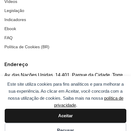
Vídeos
Legislação
Indicadores
Ebook
FAQ
Política de Cookies (BR)
Endereço
Av. das Nações Unidas, 14.401, Parque da Cidade, Torre
Tarumã
Este site utiliza cookies para fins analíticos e para melhorar a
5°andar, salas 502/503, CEP: 04730-090, São Paulo, SP
sua experiência. Ao clicar em Aceitar, você concorda com a
nossa utilização de cookies. Saiba mais na nossa
política de
privacidade
.
Aceitar
© 2026
ANBC.
Todos os direitos reservados.
Sitemap
Recusar