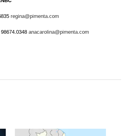
 ANBC
.6835
regina@pimenta.com
) 98674.0348
anacarolina@pimenta.com