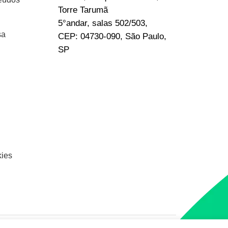
Torre Tarumã
5°andar, salas 502/503,
sa
CEP: 04730-090, São Paulo,
SP
kies