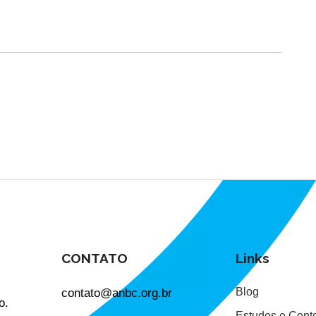
CONTATO
Links
contato@anbc.org.br
Blog
o.
Estudos e Cont