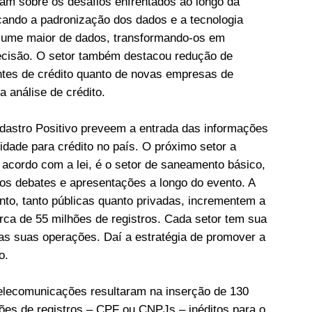
ram sobre os desafios enfrentados ao longo da
cando a padronização dos dados e a tecnologia
lume maior de dados, transformando-os em
ecisão. O setor também destacou redução de
ntes de crédito quanto de novas empresas de
a análise de crédito.
astro Positivo preveem a entrada das informações
lidade para crédito no país. O próximo setor a
 acordo com a lei, é o setor de saneamento básico,
nos debates e apresentações a longo do evento. A
to, tanto públicas quanto privadas, incrementem a
ca de 55 milhões de registros. Cada setor tem sua
nas suas operações. Daí a estratégia de promover a
o.
telecomunicações resultaram na inserção de 130
hões de registros – CPF ou CNPJs – inéditos para o