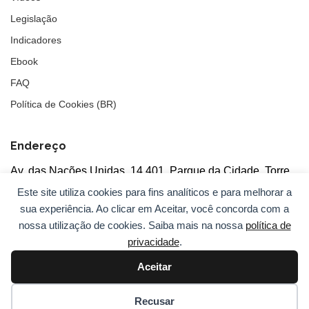
Legislação
Indicadores
Ebook
FAQ
Política de Cookies (BR)
Endereço
Av. das Nações Unidas, 14.401, Parque da Cidade, Torre
Tarumã
Este site utiliza cookies para fins analíticos e para melhorar a
5°andar, salas 502/503, CEP: 04730-090, São Paulo, SP
sua experiência. Ao clicar em Aceitar, você concorda com a
nossa utilização de cookies. Saiba mais na nossa
política de
privacidade
.
Aceitar
© 2026
ANBC.
Todos os direitos reservados.
Sitemap
Recusar