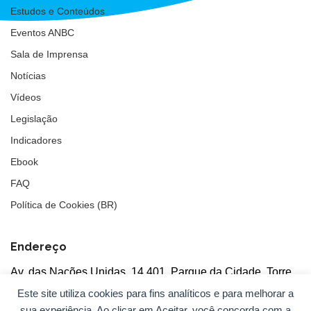
Estudos e Conteúdos
Eventos ANBC
Sala de Imprensa
Notícias
Vídeos
Legislação
Indicadores
Ebook
FAQ
Política de Cookies (BR)
Endereço
Av. das Nações Unidas, 14.401, Parque da Cidade, Torre
Tarumã
Este site utiliza cookies para fins analíticos e para melhorar a
5°andar, salas 502/503, CEP: 04730-090, São Paulo, SP
sua experiência. Ao clicar em Aceitar, você concorda com a