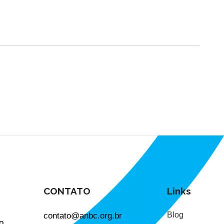
CONTATO
Links
contato@anbc.org.br
Blog
o.