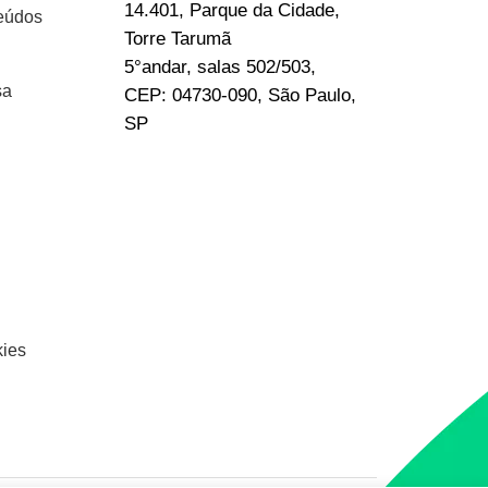
14.401, Parque da Cidade,
eúdos
Torre Tarumã
5°andar, salas 502/503,
sa
CEP: 04730-090, São Paulo,
SP
kies