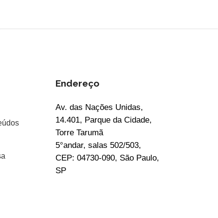
Endereço
Av. das Nações Unidas,
14.401, Parque da Cidade,
eúdos
Torre Tarumã
5°andar, salas 502/503,
sa
CEP: 04730-090, São Paulo,
SP