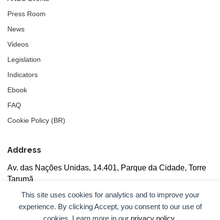
Press Room
News
Videos
Legislation
Indicators
Ebook
FAQ
Cookie Policy (BR)
Address
Av. das Nações Unidas, 14.401, Parque da Cidade, Torre
Tarumã
5th floor, rooms 502/503, CEP: 04730-090, São Paulo, SP
This site uses cookies for analytics and to improve your
experience. By clicking Accept, you consent to our use of
cookies. Learn more in our
privacy policy
.