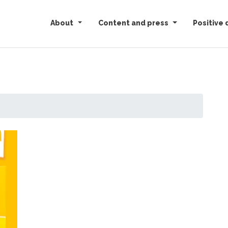
About
Content and press
Positive 