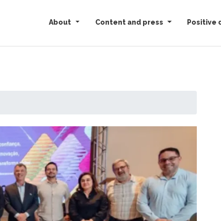
About
Content and press
Positive 