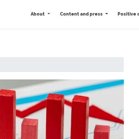
About
Content and press
Positive 