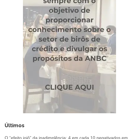
Últimos
O “efeito ioiô” da inadimplência: 4 em cada 10 negativados em