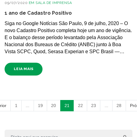
09/07/2020
EM
SALA DE IMPRENSA
1 ano de Cadastro Positivo
Siga no Google Notícias São Paulo, 9 de julho, 2020 – O
novo Cadastro Positivo completa hoje um ano de vigência.
E o balanço desse período levantado pela Associação
Nacional dos Bureaus de Crédito (ANBC) junto à Boa
Vista SCPC, Quod, Serasa Experian e SPC Brasil —…
LEIA MAIS
rior
1
...
19
20
21
22
23
...
28
Pró