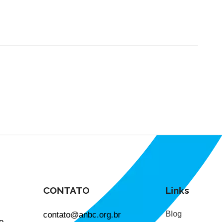
CONTATO
Links
contato@anbc.org.br
Blog
o.