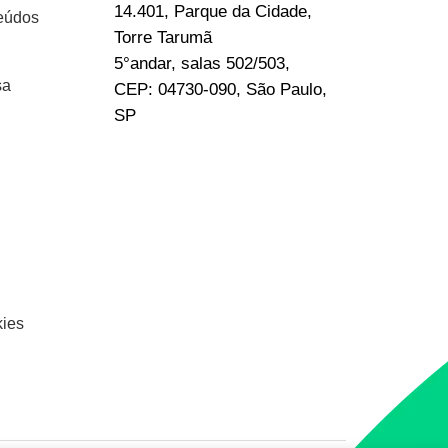
14.401, Parque da Cidade,
eúdos
Torre Tarumã
5°andar, salas 502/503,
sa
CEP: 04730-090, São Paulo,
SP
kies