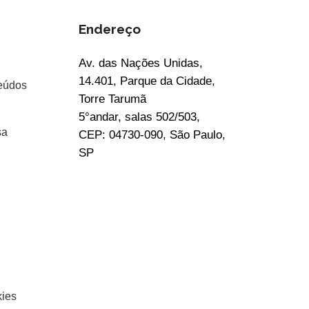
Endereço
Av. das Nações Unidas,
14.401, Parque da Cidade,
eúdos
Torre Tarumã
5°andar, salas 502/503,
sa
CEP: 04730-090, São Paulo,
SP
kies