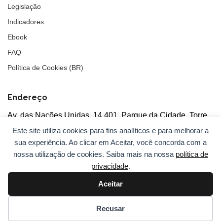
Legislação
Indicadores
Ebook
FAQ
Política de Cookies (BR)
Endereço
Av. das Nações Unidas, 14.401, Parque da Cidade, Torre
Tarumã
Este site utiliza cookies para fins analíticos e para melhorar a
5°andar, salas 502/503, CEP: 04730-090, São Paulo, SP
sua experiência. Ao clicar em Aceitar, você concorda com a
nossa utilização de cookies. Saiba mais na nossa
política de
privacidade
.
Aceitar
© 2026
ANBC.
Todos os direitos reservados.
Sitemap
Recusar