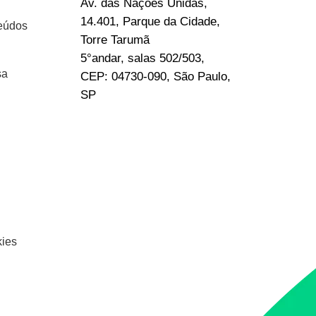
Av. das Nações Unidas,
14.401, Parque da Cidade,
eúdos
Torre Tarumã
5°andar, salas 502/503,
sa
CEP: 04730-090, São Paulo,
SP
kies