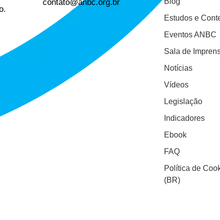
contato@anbc.org.br
Blog
o.
Estudos e Cont
Eventos ANBC
Sala de Impren
Notícias
Vídeos
Legislação
Indicadores
Ebook
FAQ
Política de Coo
(BR)