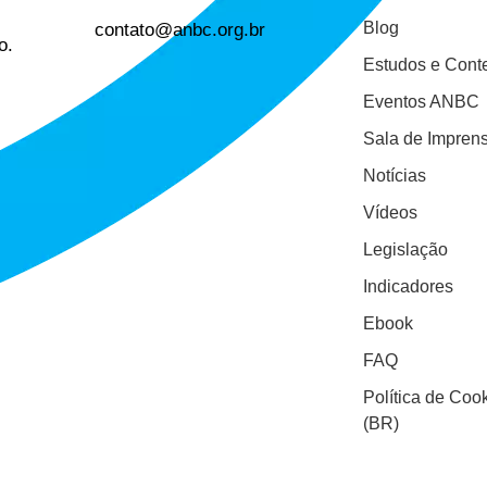
contato@anbc.org.br
Blog
o.
Estudos e Cont
Eventos ANBC
Sala de Impren
Notícias
Vídeos
Legislação
Indicadores
Ebook
FAQ
Política de Coo
(BR)