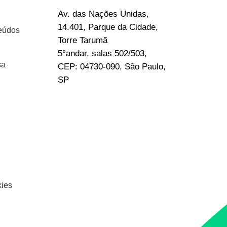
Av. das Nações Unidas,
14.401, Parque da Cidade,
eúdos
Torre Tarumã
5°andar, salas 502/503,
sa
CEP: 04730-090, São Paulo,
SP
kies