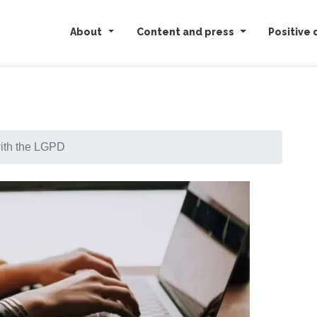
About
Content and press
Positive 
with the LGPD