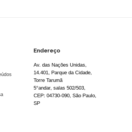
Endereço
Av. das Nações Unidas,
14.401, Parque da Cidade,
eúdos
Torre Tarumã
5°andar, salas 502/503,
sa
CEP: 04730-090, São Paulo,
SP