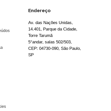
Endereço
Av. das Nações Unidas,
14.401, Parque da Cidade,
eúdos
Torre Tarumã
5°andar, salas 502/503,
sa
CEP: 04730-090, São Paulo,
SP
kies