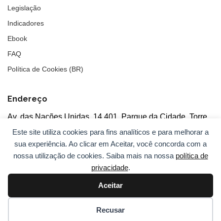
Legislação
Indicadores
Ebook
FAQ
Política de Cookies (BR)
Endereço
Av. das Nações Unidas, 14.401, Parque da Cidade, Torre
Tarumã
Este site utiliza cookies para fins analíticos e para melhorar a
5°andar, salas 502/503, CEP: 04730-090, São Paulo, SP
sua experiência. Ao clicar em Aceitar, você concorda com a
nossa utilização de cookies. Saiba mais na nossa
política de
privacidade
.
Aceitar
© 2026
ANBC.
Todos os direitos reservados.
Sitemap
Recusar