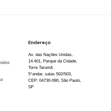
Endereço
Av. das Nações Unidas,
14.401, Parque da Cidade,
eúdos
Torre Tarumã
5°andar, salas 502/503,
sa
CEP: 04730-090, São Paulo,
SP