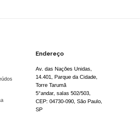
Endereço
Av. das Nações Unidas,
14.401, Parque da Cidade,
eúdos
Torre Tarumã
5°andar, salas 502/503,
sa
CEP: 04730-090, São Paulo,
SP