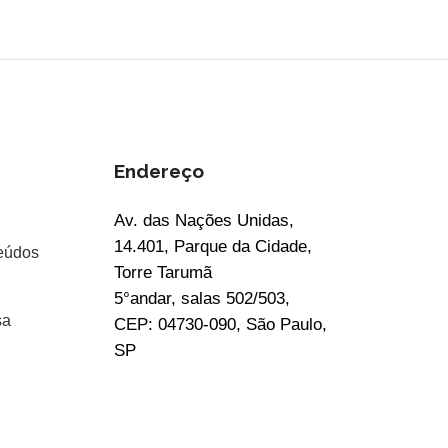
Endereço
Av. das Nações Unidas,
14.401, Parque da Cidade,
eúdos
Torre Tarumã
5°andar, salas 502/503,
sa
CEP: 04730-090, São Paulo,
SP