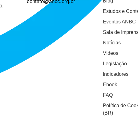
contato@anbc.org.br
Blog
o.
Estudos e Cont
Eventos ANBC
Sala de Impren
Notícias
Vídeos
Legislação
Indicadores
Ebook
FAQ
Política de Coo
(BR)