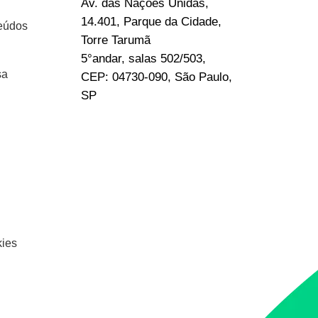
Av. das Nações Unidas,
14.401, Parque da Cidade,
eúdos
Torre Tarumã
5°andar, salas 502/503,
sa
CEP: 04730-090, São Paulo,
SP
kies