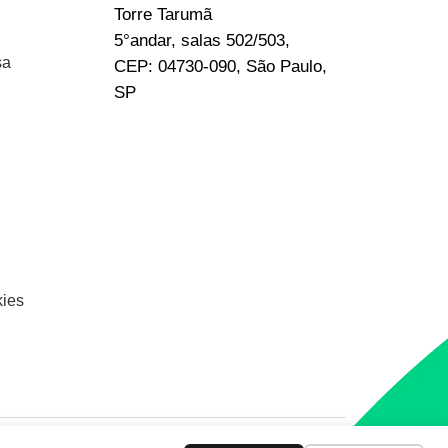
Torre Tarumã
5°andar, salas 502/503,
sa
CEP: 04730-090, São Paulo,
SP
kies