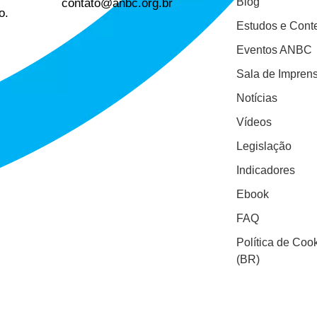
contato@anbc.org.br
Blog
o.
Estudos e Cont
Eventos ANBC
Sala de Impren
Notícias
Vídeos
Legislação
Indicadores
Ebook
FAQ
Política de Coo
(BR)