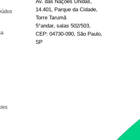
Av. das Nações Unidas,
14.401, Parque da Cidade,
eúdos
Torre Tarumã
5°andar, salas 502/503,
sa
CEP: 04730-090, São Paulo,
SP
kies