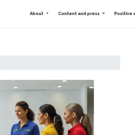
About
Content and press
Positive 