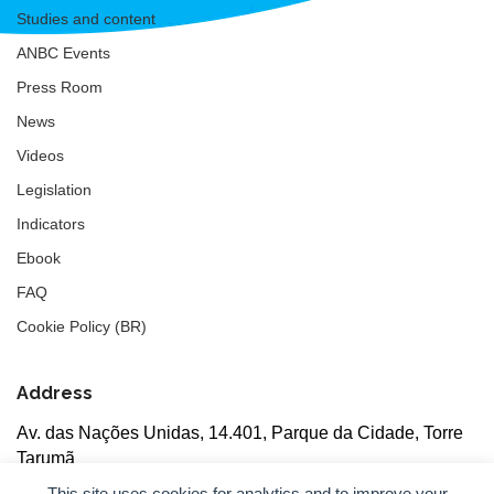
Studies and content
ANBC Events
Press Room
News
Videos
Legislation
Indicators
Ebook
FAQ
Cookie Policy (BR)
Address
Av. das Nações Unidas, 14.401, Parque da Cidade, Torre
Tarumã
5th floor, rooms 502/503, CEP: 04730-090, São Paulo, SP
This site uses cookies for analytics and to improve your