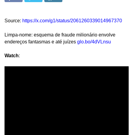
Source:
https://x.com/g1/status/2061260339014967370
Limpa-nome: esquema de fraude milionário envolve
endereços fantasmas e até juízes
glo.bo/4dVLnsu
Watch
: