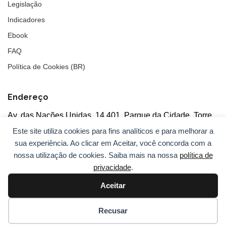
Legislação
Indicadores
Ebook
FAQ
Política de Cookies (BR)
Endereço
Av. das Nações Unidas, 14.401, Parque da Cidade, Torre
Tarumã
Este site utiliza cookies para fins analíticos e para melhorar a
5°andar, salas 502/503, CEP: 04730-090, São Paulo, SP
sua experiência. Ao clicar em Aceitar, você concorda com a
nossa utilização de cookies. Saiba mais na nossa
política de
privacidade
.
Aceitar
© 2026
ANBC.
Todos os direitos reservados.
Sitemap
Recusar