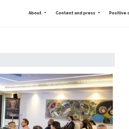
About
Content and press
Positive 