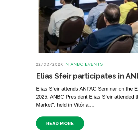
22/08/2025
IN
ANBC EVENTS
Elias Sfeir participates in 
Elias Sfeir attends ANFAC Seminar on the E
2025, ANBC President Elias Sfeir attended t
Market”, held in Vitória,...
READ MORE