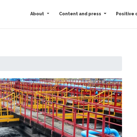
About
Content and press
Positive 