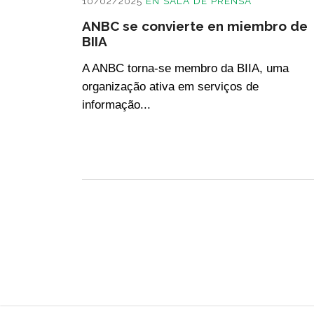
10/02/2025
EN
SALA DE PRENSA
ANBC se convierte en miembro de
BIIA
A ANBC torna-se membro da BIIA, uma
organização ativa em serviços de
informação...