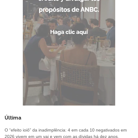
Última
O “efeito ioiô” da inadimplência: 4 em cada 10 negativados em
2026 vivem em um vai e vem com as dívidas há dez anos,