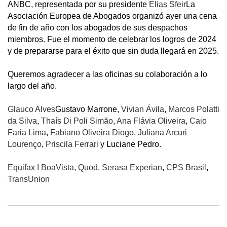
ANBC, representada por su presidente
Elias Sfeir
La
Asociación Europea de Abogados organizó ayer una cena
de fin de año con los abogados de sus despachos
miembros. Fue el momento de celebrar los logros de 2024
y de prepararse para el éxito que sin duda llegará en 2025.
Queremos agradecer a las oficinas su colaboración a lo
largo del año.
Glauco Alves
Gustavo Marrone,
Vivian Ávila
,
Marcos Polatti
da Silva
,
Thaís Di Poli Simão
,
Ana Flávia Oliveira
,
Caio
Faria Lima
,
Fabiano Oliveira Diogo
,
Juliana Arcuri
Lourenço
,
Priscila Ferrari
y Luciane Pedro.
Equifax I BoaVista
,
Quod
,
Serasa Experian
,
CPS Brasil
,
TransUnion