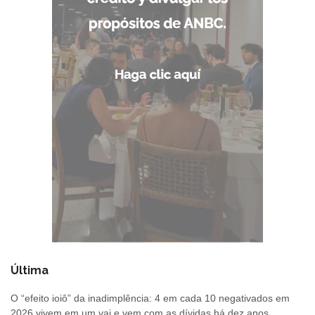
Última
O “efeito ioiô” da inadimplência: 4 em cada 10 negativados em
2026 vivem em um vai e vem com as dívidas há dez anos,