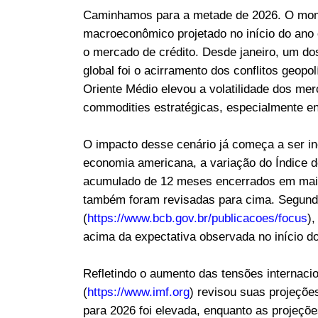
Caminhamos para a metade de 2026. O momen
macroeconômico projetado no início do ano e
o mercado de crédito. Desde janeiro, um d
global foi o acirramento dos conflitos geop
Oriente Médio elevou a volatilidade dos mer
commodities estratégicas, especialmente en
O impacto desse cenário já começa a ser i
economia americana, a variação do Índice 
acumulado de 12 meses encerrados em maio 
também foram revisadas para cima. Segund
(
https://www.bcb.gov.br/publicacoes/focus
)
acima da expectativa observada no início d
Refletindo o aumento das tensões internacio
(
https://www.imf.org
) revisou suas projeções
para 2026 foi elevada, enquanto as projeç