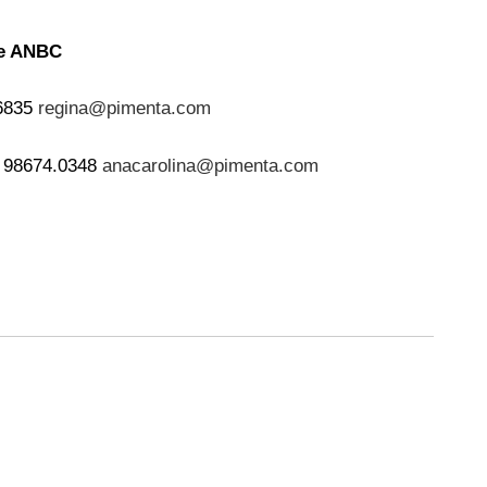
de ANBC
.6835
regina@pimenta.com
) 98674.0348
anacarolina@pimenta.com